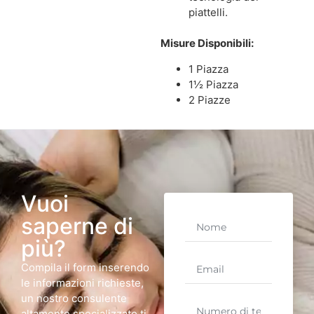
piattelli.
Misure Disponibili:
1 Piazza
1½ Piazza
2 Piazze
Vuoi
saperne di
più?
Compila il form inserendo
le informazioni richieste,
un nostro consulente
altamente specializzato ti